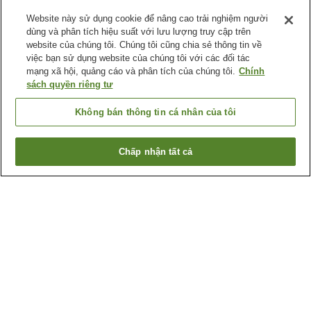
Website này sử dụng cookie để nâng cao trải nghiệm người
dùng và phân tích hiệu suất với lưu lượng truy cập trên
website của chúng tôi. Chúng tôi cũng chia sẻ thông tin về
việc bạn sử dụng website của chúng tôi với các đối tác
mạng xã hội, quảng cáo và phân tích của chúng tôi.
Chính
sách quyền riêng tư
Không bán thông tin cá nhân của tôi
Chấp nhận tất cả
Quay lại trang trước