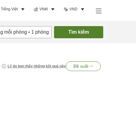
Tiếng Việt
VNM
VND
ng mỗi phòng
•
1
phòng
Tìm kiếm
Đề xuất
Lý do bạn thấy những kết quả này