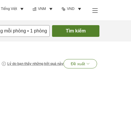
Tiếng Việt
VNM
VND
ng mỗi phòng
•
1
phòng
Tìm kiếm
Đề xuất
Lý do bạn thấy những kết quả này