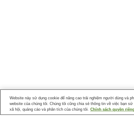
Website này sử dụng cookie để nâng cao trải nghiệm người dùng và phân
website của chúng tôi. Chúng tôi cũng chia sẻ thông tin về việc bạn sử
xã hội, quảng cáo và phân tích của chúng tôi.
Chính sách quyền riêng
Ga xe lửa tại
Thị trấn Itano
Ga Awa-Kawabata
Ga Awa-Omiya