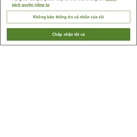
sách quyền riêng tư
Không bán thông tin cá nhân của tôi
Chấp nhận tất cả
Quay lại trang trước
1 cơ sở lưu trú
Lý do bạn thấy những kết quả này