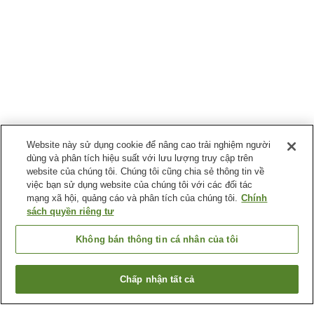
Website này sử dụng cookie để nâng cao trải nghiệm người
dùng và phân tích hiệu suất với lưu lượng truy cập trên
website của chúng tôi. Chúng tôi cũng chia sẻ thông tin về
việc bạn sử dụng website của chúng tôi với các đối tác
mạng xã hội, quảng cáo và phân tích của chúng tôi.
Chính
sách quyền riêng tư
Không bán thông tin cá nhân của tôi
Chấp nhận tất cả
Quay lại trang trước