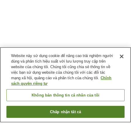
Website này sử dụng cookie để nâng cao trải nghiệm người
dùng và phân tích hiệu suất với lưu lượng truy cập trên
website của chúng tôi. Chúng tôi cũng chia sẻ thông tin về
việc bạn sử dụng website của chúng tôi với các đối tác
mạng xã hội, quảng cáo và phân tích của chúng tôi.
Chính
sách quyền riêng tư
Không bán thông tin cá nhân của tôi
Chấp nhận tất cả
Quay lại trang trước