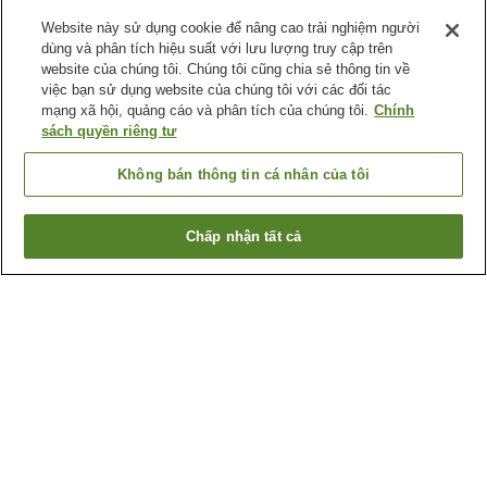
Website này sử dụng cookie để nâng cao trải nghiệm người
dùng và phân tích hiệu suất với lưu lượng truy cập trên
website của chúng tôi. Chúng tôi cũng chia sẻ thông tin về
việc bạn sử dụng website của chúng tôi với các đối tác
mạng xã hội, quảng cáo và phân tích của chúng tôi.
Chính
sách quyền riêng tư
Không bán thông tin cá nhân của tôi
Chấp nhận tất cả
Quay lại trang trước