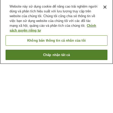
Website này sử dụng cookie để nâng cao trải nghiệm người
dùng và phân tích hiệu suất với lưu lượng truy cập trên
website của chúng tôi. Chúng tôi cũng chia sẻ thông tin về
việc bạn sử dụng website của chúng tôi với các đối tác
mạng xã hội, quảng cáo và phân tích của chúng tôi.
Chính
sách quyền riêng tư
Không bán thông tin cá nhân của tôi
Chấp nhận tất cả
Quay lại trang trước