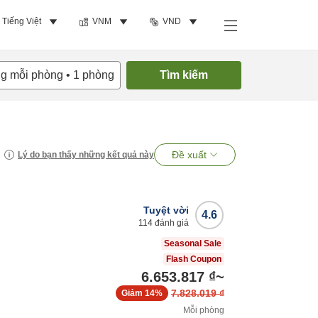
Tiếng Việt
VNM
VND
ng mỗi phòng
•
1
phòng
Tìm kiếm
Đề xuất
Lý do bạn thấy những kết quả này
Tuyệt vời
4.6
114
đánh giá
Seasonal Sale
Flash Coupon
6.653.817 ₫
~
7.828.019 ₫
Giảm
14%
Mỗi phòng