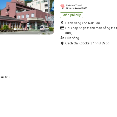
Miễn phí hủy
Dành riêng cho Rakuten
Chỉ chấp nhận thanh toán bằng thẻ t
dụng
Bữa sáng
Cách
Ga Koboke
17
phút
Đi bộ
ưu trú