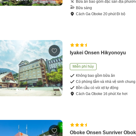
Bữa ăn bao gồm đặc sản địa phươ
Bữa sáng
Cách
Ga Oboke
20
phút
Đi bộ
Iyakei Onsen Hikyonoyu
Miễn phí hủy
Không bao gồm bữa ăn
Có phòng tắm và nhà vệ sinh chung
Bồn cầu có vòi xịt tự động
Cách
Ga Oboke
16
phút
Xe hơi
Oboke Onsen Sunriver Obo