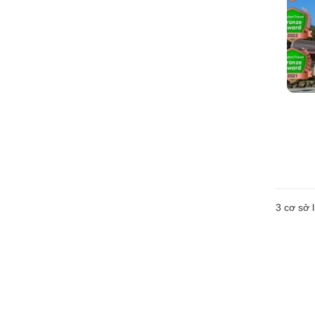
3
cơ sở l