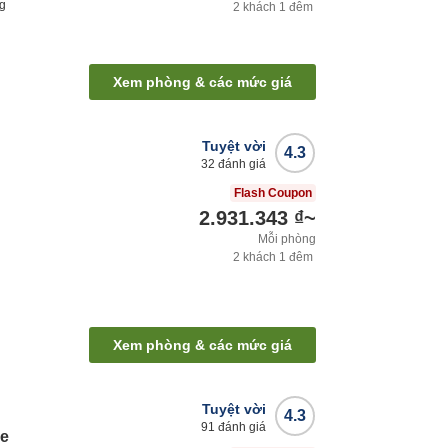
ng
2
khách
1
đêm
Xem phòng & các mức giá
Tuyệt vời
4.3
32
đánh giá
Flash Coupon
2.931.343 ₫
~
Mỗi phòng
2
khách
1
đêm
Xem phòng & các mức giá
Tuyệt vời
4.3
91
đánh giá
ke