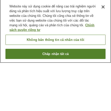
Website này sử dụng cookie để nâng cao trải nghiệm người
dùng và phân tích hiệu suất với lưu lượng truy cập trên
website của chúng tôi. Chúng tôi cũng chia sẻ thông tin về
việc bạn sử dụng website của chúng tôi với các đối tác
mạng xã hội, quảng cáo và phân tích của chúng tôi.
Chính
sách quyền riêng tư
Không bán thông tin cá nhân của tôi
Chấp nhận tất cả
Quay lại trang trước