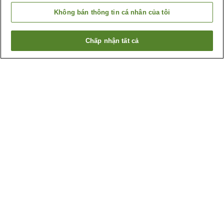
Không bán thông tin cá nhân của tôi
Chấp nhận tất cả
Quay lại trang trước