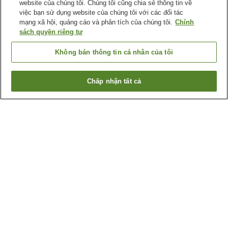
website của chúng tôi. Chúng tôi cũng chia sẻ thông tin về
việc bạn sử dụng website của chúng tôi với các đối tác
mạng xã hội, quảng cáo và phân tích của chúng tôi.
Chính
sách quyền riêng tư
Không bán thông tin cá nhân của tôi
Chấp nhận tất cả
Quay lại trang trước
7
cơ sở lưu trú
Lý do bạn thấy những kết quả này