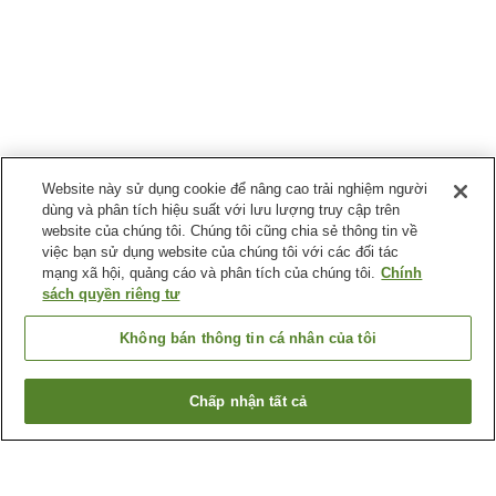
Website này sử dụng cookie để nâng cao trải nghiệm người
dùng và phân tích hiệu suất với lưu lượng truy cập trên
website của chúng tôi. Chúng tôi cũng chia sẻ thông tin về
việc bạn sử dụng website của chúng tôi với các đối tác
mạng xã hội, quảng cáo và phân tích của chúng tôi.
Chính
sách quyền riêng tư
Không bán thông tin cá nhân của tôi
Chấp nhận tất cả
Quay lại trang trước