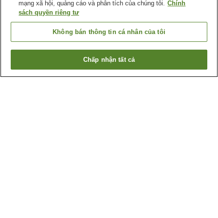
mạng xã hội, quảng cáo và phân tích của chúng tôi.
Chính
sách quyền riêng tư
Không bán thông tin cá nhân của tôi
Chấp nhận tất cả
Quay lại trang trước
2
cơ sở lưu trú
Lý do bạn thấy những kết quả này