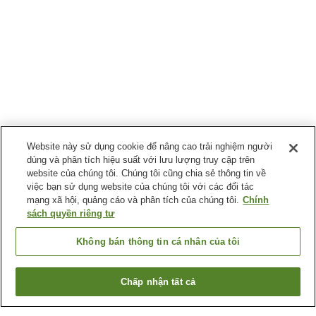
Website này sử dụng cookie để nâng cao trải nghiệm người
dùng và phân tích hiệu suất với lưu lượng truy cập trên
website của chúng tôi. Chúng tôi cũng chia sẻ thông tin về
việc bạn sử dụng website của chúng tôi với các đối tác
mạng xã hội, quảng cáo và phân tích của chúng tôi.
Chính
sách quyền riêng tư
Không bán thông tin cá nhân của tôi
Chấp nhận tất cả
Quay lại trang trước