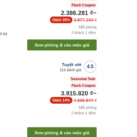
Flash Coupon
2.386.281 ₫
~
3.977.134 ₫
Giảm
39%
Mỗi phòng
2
khách
1
đêm
Đi bộ
Xem phòng & các mức giá
Tuyệt vời
4.5
116
đánh giá
Seasonal Sale
Flash Coupon
3.915.820 ₫
~
4.606.847 ₫
Giảm
14%
Mỗi phòng
2
khách
1
đêm
Xem phòng & các mức giá