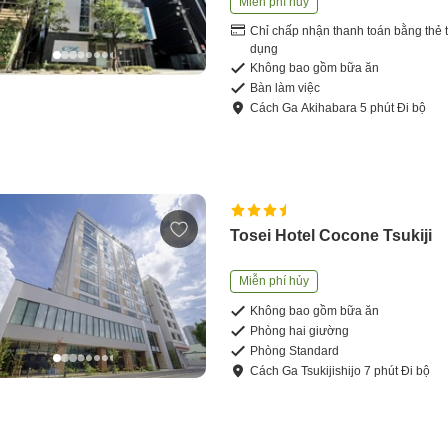
Miễn phí hủy
Chỉ chấp nhận thanh toán bằng thẻ t
dụng
Không bao gồm bữa ăn
Bàn làm việc
Cách
Ga Akihabara
5
phút
Đi bộ
Tosei Hotel Cocone Tsukiji
Miễn phí hủy
Không bao gồm bữa ăn
Phòng hai giường
Phòng Standard
Cách
Ga Tsukijishijo
7
phút
Đi bộ