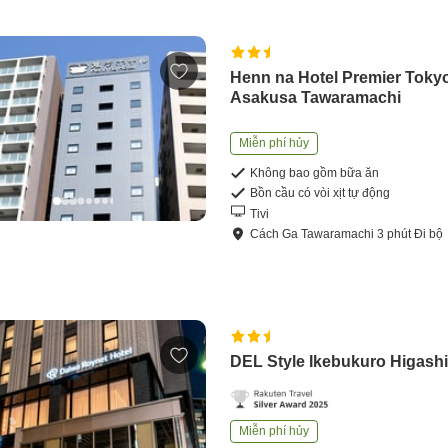
Henn na Hotel Premier Toky
Asakusa Tawaramachi
Miễn phí hủy
Không bao gồm bữa ăn
Bồn cầu có vòi xịt tự động
Tivi
Cách
Ga Tawaramachi
3
phút
Đi bộ
DEL Style Ikebukuro Higash
Miễn phí hủy