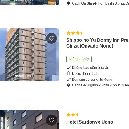
Cách
Ga Shin-Nihombashi
3
phút
Đi
Shippo no Yu Dormy Inn Pr
Ginza (Onyado Nono)
Miễn phí hủy
Không bao gồm bữa ăn
Nước đóng chai
Bồn cầu có vòi xịt tự động
Cách
Ga Higashi-Ginza
4
phút
Đi b
Hotel Sardonyx Ueno