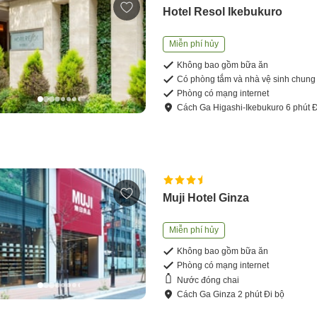
Hotel Resol Ikebukuro
Miễn phí hủy
Không bao gồm bữa ăn
Có phòng tắm và nhà vệ sinh chung
Phòng có mạng internet
Cách
Ga Higashi-Ikebukuro
6
phút
Đ
Muji Hotel Ginza
Miễn phí hủy
Không bao gồm bữa ăn
Phòng có mạng internet
Nước đóng chai
Cách
Ga Ginza
2
phút
Đi bộ