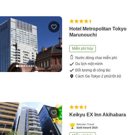
Hotel Metropolitan Tokyo
Marunouchi
Miễn phí hủy
Nước đóng chai miễn phí
Du lịch một mình
Đối tượng đi công tác
Cách
Ga Tokyo
2
phút
Đi bộ
Keikyu EX Inn Akihabara