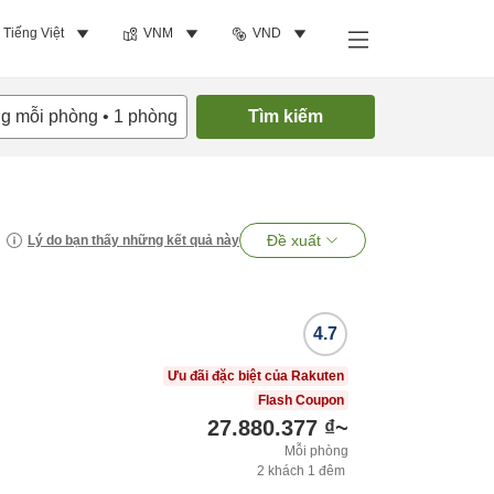
Tiếng Việt
VNM
VND
ng mỗi phòng
•
1
phòng
Tìm kiếm
Đề xuất
Lý do bạn thấy những kết quả này
4.7
Ưu đãi đặc biệt của Rakuten
Flash Coupon
27.880.377 ₫
~
Mỗi phòng
2
khách
1
đêm