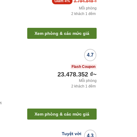
3.794.849 ₫
Giảm
4%
Mỗi phòng
2
khách
1
đêm
Xem phòng & các mức giá
4.7
Flash Coupon
23.478.352 ₫
~
Mỗi phòng
2
khách
1
đêm
i
Xem phòng & các mức giá
Tuyệt vời
4.3