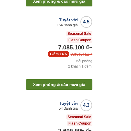
Xem phòng & các mức giá
Tuyệt vời
4.5
154
đánh giá
Seasonal Sale
Flash Coupon
7.085.100 ₫
~
8.335.411 ₫
Giảm
14%
Mỗi phòng
2
khách
1
đêm
Xem phòng & các mức giá
Tuyệt vời
4.3
54
đánh giá
Seasonal Sale
Flash Coupon
2.609.995 ₫
~