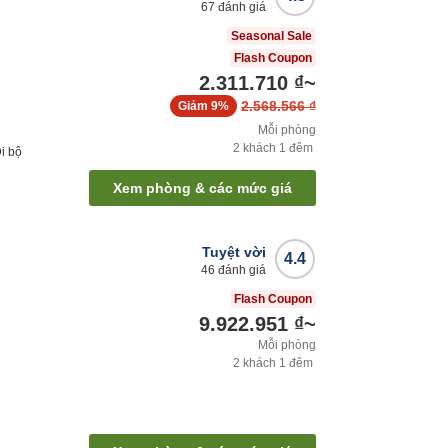
67
đánh giá
Seasonal Sale
Flash Coupon
2.311.710 ₫
~
2.568.566 ₫
Giảm
9%
Mỗi phòng
2
khách
1
đêm
i bộ
Xem phòng & các mức giá
Tuyệt vời
4.4
46
đánh giá
Flash Coupon
9.922.951 ₫
~
Mỗi phòng
2
khách
1
đêm