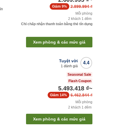
2.899.994 ₫
Giảm
9%
ín
Mỗi phòng
2
khách
1
đêm
Chỉ chấp nhận thanh toán bằng thẻ tín dụng
Xem phòng & các mức giá
Tuyệt vời
4.4
1
đánh giá
Seasonal Sale
Flash Coupon
5.493.418 ₫
~
6.462.844 ₫
Giảm
14%
Mỗi phòng
2
khách
1
đêm
Xem phòng & các mức giá