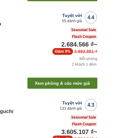
Tuyệt vời
4.4
55
đánh giá
o
Seasonal Sale
Flash Coupon
2.684.566 ₫
~
2.982.851 ₫
Giảm
9%
Mỗi phòng
2
khách
1
đêm
Xem phòng & các mức giá
Tuyệt vời
4.3
133
đánh giá
iguchi
Seasonal Sale
Flash Coupon
3.605.107 ₫
~