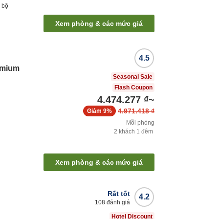
 bộ
Xem phòng & các mức giá
4.5
emium
Seasonal Sale
Flash Coupon
4.474.277 ₫
~
4.971.418 ₫
Giảm
9%
Mỗi phòng
2
khách
1
đêm
ộ
Xem phòng & các mức giá
Rất tốt
4.2
108
đánh giá
Hotel Discount