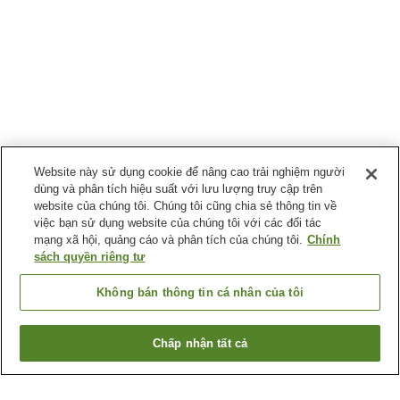
Website này sử dụng cookie để nâng cao trải nghiệm người
dùng và phân tích hiệu suất với lưu lượng truy cập trên
website của chúng tôi. Chúng tôi cũng chia sẻ thông tin về
việc bạn sử dụng website của chúng tôi với các đối tác
mạng xã hội, quảng cáo và phân tích của chúng tôi.
Chính
sách quyền riêng tư
Không bán thông tin cá nhân của tôi
Chấp nhận tất cả
Quay lại trang trước