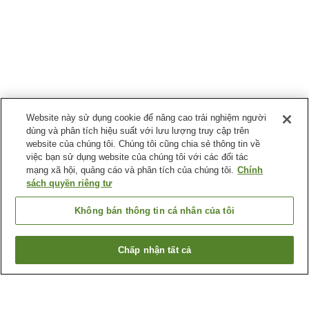
Website này sử dụng cookie để nâng cao trải nghiệm người
dùng và phân tích hiệu suất với lưu lượng truy cập trên
website của chúng tôi. Chúng tôi cũng chia sẻ thông tin về
việc bạn sử dụng website của chúng tôi với các đối tác
mạng xã hội, quảng cáo và phân tích của chúng tôi.
Chính
sách quyền riêng tư
Không bán thông tin cá nhân của tôi
Chấp nhận tất cả
Quay lại trang trước