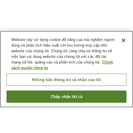
Website này sử dụng cookie để nâng cao trải nghiệm người
dùng và phân tích hiệu suất với lưu lượng truy cập trên
website của chúng tôi. Chúng tôi cũng chia sẻ thông tin về
việc bạn sử dụng website của chúng tôi với các đối tác
mạng xã hội, quảng cáo và phân tích của chúng tôi.
Chính
sách quyền riêng tư
Không bán thông tin cá nhân của tôi
Chấp nhận tất cả
Quay lại trang trước