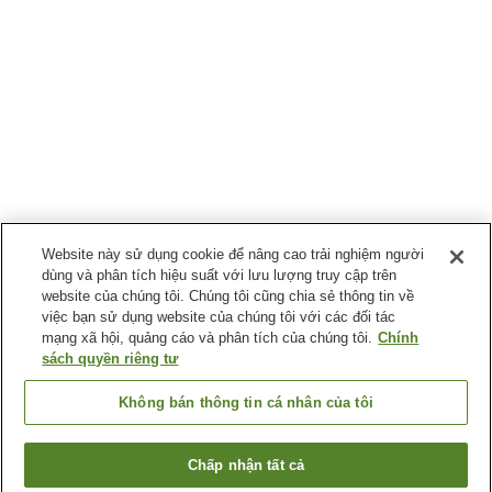
Website này sử dụng cookie để nâng cao trải nghiệm người
dùng và phân tích hiệu suất với lưu lượng truy cập trên
website của chúng tôi. Chúng tôi cũng chia sẻ thông tin về
việc bạn sử dụng website của chúng tôi với các đối tác
mạng xã hội, quảng cáo và phân tích của chúng tôi.
Chính
sách quyền riêng tư
Không bán thông tin cá nhân của tôi
Chấp nhận tất cả
Quay lại trang trước