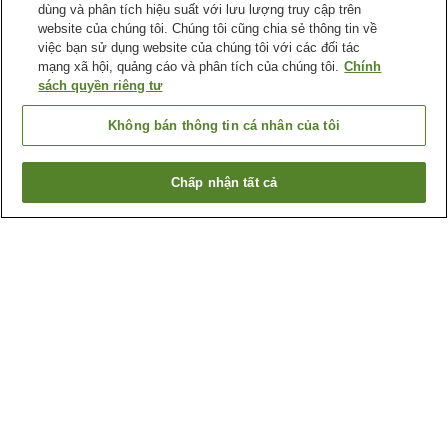
dùng và phân tích hiệu suất với lưu lượng truy cập trên
website của chúng tôi. Chúng tôi cũng chia sẻ thông tin về
việc bạn sử dụng website của chúng tôi với các đối tác
mạng xã hội, quảng cáo và phân tích của chúng tôi.
Chính
sách quyền riêng tư
Không bán thông tin cá nhân của tôi
Chấp nhận tất cả
Quay lại trang trước
1 cơ sở lưu trú
Lý do bạn thấy những kết quả này