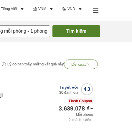
Tiếng Việt
VNM
VND
ng mỗi phòng
•
1
phòng
Tìm kiếm
Đề xuất
Lý do bạn thấy những kết quả này
Tuyệt vời
4.3
30
đánh giá
ji
Flash Coupon
3.639.078 ₫
~
Mỗi phòng
2
khách
1
đêm