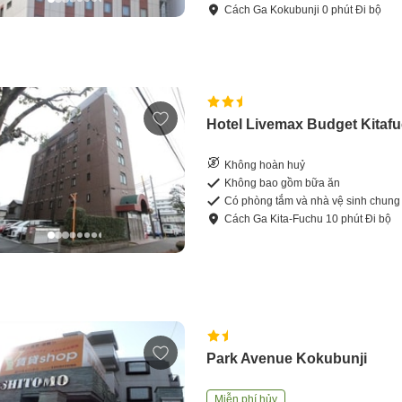
Cách
Ga Kokubunji
0
phút
Đi bộ
Hotel Livemax Budget Kitaf
Không hoàn huỷ
Không bao gồm bữa ăn
Có phòng tắm và nhà vệ sinh chung
Cách
Ga Kita-Fuchu
10
phút
Đi bộ
Park Avenue Kokubunji
Miễn phí hủy