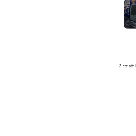
3
cơ sở l