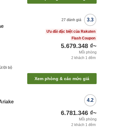
3.3
27
đánh giá
ae
Ưu đãi đặc biệt của Rakuten
Flash Coupon
5.679.348 ₫
~
Mỗi phòng
2
khách
1
đêm
út
Đi bộ
Xem phòng & các mức giá
4.2
Ariake
6.781.346 ₫
~
Mỗi phòng
2
khách
1
đêm