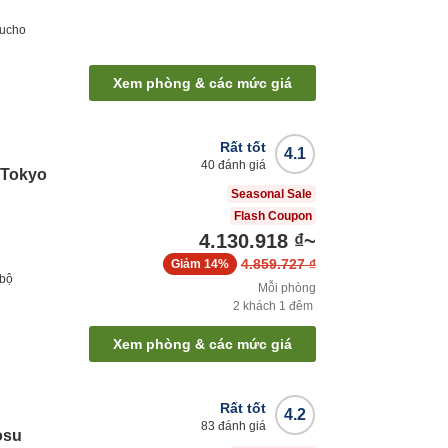
Xem phòng & các mức giá
Rất tốt
4.1
40
đánh giá
e Tokyo
Seasonal Sale
Flash Coupon
4.130.918 ₫
~
4.859.727 ₫
Giảm
14%
 bộ
Mỗi phòng
2
khách
1
đêm
Xem phòng & các mức giá
Rất tốt
4.2
83
đánh giá
osu