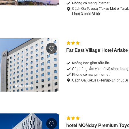
Phòng có mạng internet
Cách
Ga Toyosu (Tokyo Metro Yurakucho
Line)
3
phút
Đi bộ
Far East Village Hotel Ariak
Không bao gồm bữa ăn
Có phòng tắm và nhà vệ sinh chung
Phòng có mạng internet
Cách
Ga Kokusai-Tenjijo
14
phút
Đi
hotel MONday Premium Toy