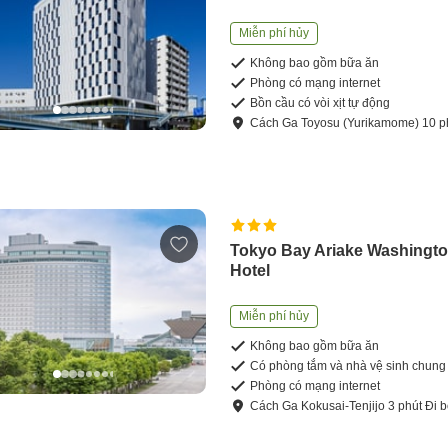
Miễn phí hủy
Không bao gồm bữa ăn
Phòng có mạng internet
Bồn cầu có vòi xịt tự động
Cách
Ga Toyosu (Yurikamome)
10
p
Tokyo Bay Ariake Washingt
Hotel
Miễn phí hủy
Không bao gồm bữa ăn
Có phòng tắm và nhà vệ sinh chung
Phòng có mạng internet
Cách
Ga Kokusai-Tenjijo
3
phút
Đi 