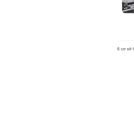
6
cơ sở l