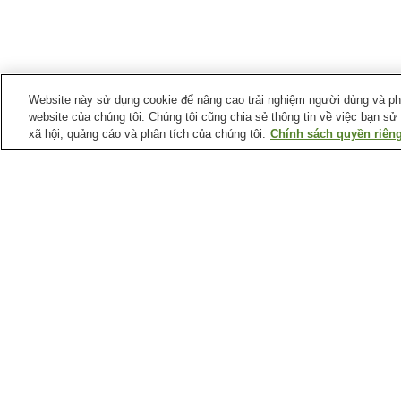
Website này sử dụng cookie để nâng cao trải nghiệm người dùng và phân
website của chúng tôi. Chúng tôi cũng chia sẻ thông tin về việc bạn sử
xã hội, quảng cáo và phân tích của chúng tôi.
Chính sách quyền riêng
Ga xe lửa tại
Quận Koto
Ga Aomi
Ga Ariake
Ga Kameidosuijin
Ga Kiba
Điểm ưa thích tại
Quận Koto
Bảo tàng Tagawa Suiho
Bảo tàng khoa học khí đ
Norakuro
(Tokyo)
Nhà kính mái vòm
Odaiba
Yumenoshima Tropical
Greenhouse Dome