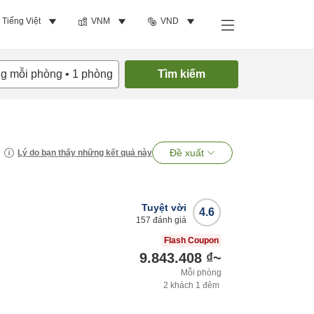
Tiếng Việt
VNM
VND
ng mỗi phòng
•
1
phòng
Tìm kiếm
Đề xuất
Lý do bạn thấy những kết quả này
Tuyệt vời
4.6
157
đánh giá
Flash Coupon
9.843.408 ₫
~
Mỗi phòng
2
khách
1
đêm