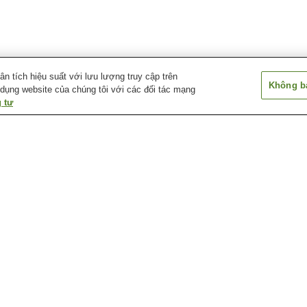
 tích hiệu suất với lưu lượng truy cập trên
Không bá
 dụng website của chúng tôi với các đối tác mạng
 tư
Ga Ariake-Tennis-no-Mori
Ga Etchujima
Ga Higashi-Ojim
Ga Kiyosumi-shirakawa
Ga Kokusai-Tenjijo
Ga Minami-Sun
ốt
Bảo tàng tưởng niệm
Chùa Fukagawa Fudo
Chùa Ryugen-ji 
Basho
Trung tâm triển lãm quốc
Vườn Kiyosumi
Đền Kameido Te
tế Tokyo Big Sight