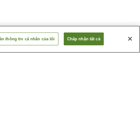
n thông tin cá nhân của tôi
Chấp nhận tất cả
a
Ga Kameido
amachi
Ga Monzen-nakacho
Xem thêm
(Tokyo)
Công viên phòng chống
thiên tai Tokyo Rinkai
njin
Đền Tomioka Hachiman-
gu