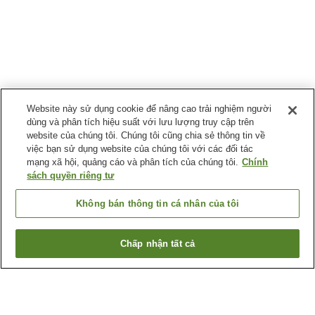
Website này sử dụng cookie để nâng cao trải nghiệm người
dùng và phân tích hiệu suất với lưu lượng truy cập trên
website của chúng tôi. Chúng tôi cũng chia sẻ thông tin về
việc bạn sử dụng website của chúng tôi với các đối tác
mạng xã hội, quảng cáo và phân tích của chúng tôi.
Chính
sách quyền riêng tư
Không bán thông tin cá nhân của tôi
Chấp nhận tất cả
Quay lại trang trước