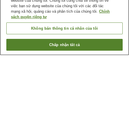
website của chúng tôi. Chúng tôi cũng chia sẻ thông tin về
việc bạn sử dụng website của chúng tôi với các đối tác
mạng xã hội, quảng cáo và phân tích của chúng tôi.
Chính
sách quyền riêng tư
Không bán thông tin cá nhân của tôi
Chấp nhận tất cả
Quay lại trang trước
93
cơ sở lưu trú
Lý do bạn thấy những kết quả này