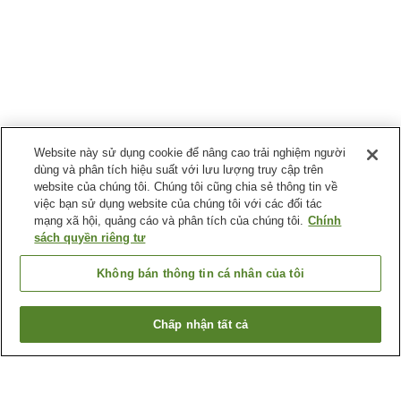
Website này sử dụng cookie để nâng cao trải nghiệm người
dùng và phân tích hiệu suất với lưu lượng truy cập trên
website của chúng tôi. Chúng tôi cũng chia sẻ thông tin về
việc bạn sử dụng website của chúng tôi với các đối tác
mạng xã hội, quảng cáo và phân tích của chúng tôi.
Chính
sách quyền riêng tư
Không bán thông tin cá nhân của tôi
Chấp nhận tất cả
Quay lại trang trước