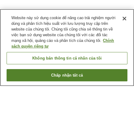
Website này sử dụng cookie để nâng cao trải nghiệm người
dùng và phân tích hiệu suất với lưu lượng truy cập trên
website của chúng tôi. Chúng tôi cũng chia sẻ thông tin về
việc bạn sử dụng website của chúng tôi với các đối tác
mạng xã hội, quảng cáo và phân tích của chúng tôi.
Chính
sách quyền riêng tư
Không bán thông tin cá nhân của tôi
Chấp nhận tất cả
Quay lại trang trước