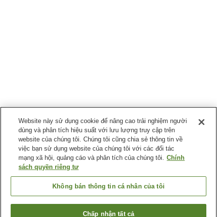
Website này sử dụng cookie để nâng cao trải nghiệm người
dùng và phân tích hiệu suất với lưu lượng truy cập trên
website của chúng tôi. Chúng tôi cũng chia sẻ thông tin về
việc bạn sử dụng website của chúng tôi với các đối tác
mạng xã hội, quảng cáo và phân tích của chúng tôi.
Chính
sách quyền riêng tư
Không bán thông tin cá nhân của tôi
Chấp nhận tất cả
Quay lại trang trước