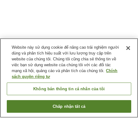
Website này sử dụng cookie để nâng cao trải nghiệm người
dùng và phân tích hiệu suất với lưu lượng truy cập trên
website của chúng tôi. Chúng tôi cũng chia sẻ thông tin về
việc bạn sử dụng website của chúng tôi với các đối tác
mạng xã hội, quảng cáo và phân tích của chúng tôi.
Chính
sách quyền riêng tư
Không bán thông tin cá nhân của tôi
Chấp nhận tất cả
Quay lại trang trước