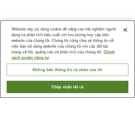
Website này sử dụng cookie để nâng cao trải nghiệm người
dùng và phân tích hiệu suất với lưu lượng truy cập trên
website của chúng tôi. Chúng tôi cũng chia sẻ thông tin về
việc bạn sử dụng website của chúng tôi với các đối tác
mạng xã hội, quảng cáo và phân tích của chúng tôi.
Chính
sách quyền riêng tư
Không bán thông tin cá nhân của tôi
Chấp nhận tất cả
Quay lại trang trước