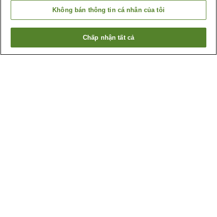
Không bán thông tin cá nhân của tôi
Chấp nhận tất cả
Quay lại trang trước
18
cơ sở lưu trú
Lý do bạn thấy những kết quả này