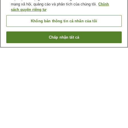
mạng xã hội, quảng cáo và phân tích của chúng tôi.
Chính
sách quyền riêng tư
Không bán thông tin cá nhân của tôi
Chấp nhận tất cả
Quay lại trang trước
125
cơ sở lưu trú
Lý do bạn thấy những kết quả này