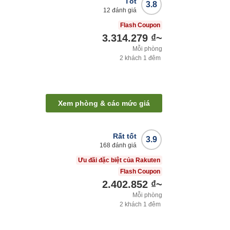
Tốt
3.8
12
đánh giá
Flash Coupon
3.314.279 ₫
~
Mỗi phòng
2
khách
1
đêm
Xem phòng & các mức giá
Rất tốt
3.9
168
đánh giá
Ưu đãi đặc biệt của Rakuten
Flash Coupon
2.402.852 ₫
~
Mỗi phòng
2
khách
1
đêm