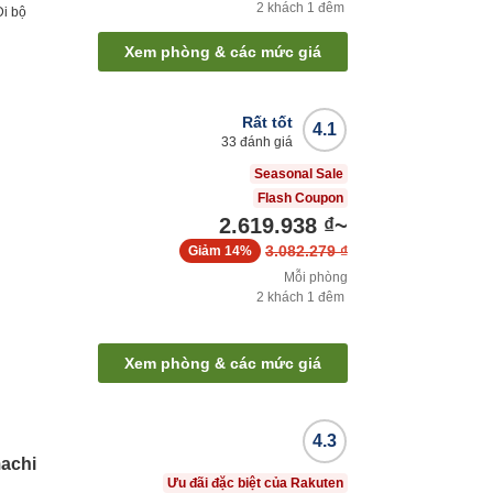
2
khách
1
đêm
Đi bộ
Xem phòng & các mức giá
Rất tốt
4.1
33
đánh giá
Seasonal Sale
Flash Coupon
2.619.938 ₫
~
3.082.279 ₫
Giảm
14%
Mỗi phòng
2
khách
1
đêm
Xem phòng & các mức giá
4.3
achi
Ưu đãi đặc biệt của Rakuten