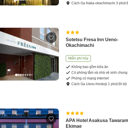
Cách
Ga Naka-okachimachi
3
phút
Sotetsu Fresa Inn Ueno-
Okachimachi
Miễn phí hủy
Không bao gồm bữa ăn
Có phòng tắm và nhà vệ sinh chung
Phòng có mạng internet
Cách
Ga Ueno-hirokoji
1
phút
Đi bộ
APA Hotel Asakusa Tawaram
Ekimae