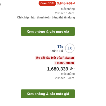
3.645.706 ₫
Giảm
15%
ín
Mỗi phòng
2
khách
1
đêm
Chỉ chấp nhận thanh toán bằng thẻ tín dụng
Xem phòng & các mức giá
Tốt
3.8
7
đánh giá
Ưu đãi đặc biệt của Rakuten
Flash Coupon
1.680.339 ₫
~
Mỗi phòng
2
khách
1
đêm
Xem phòng & các mức giá