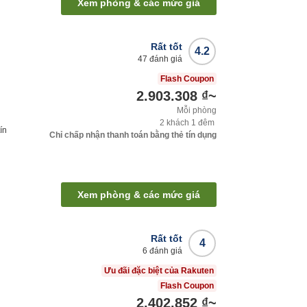
Xem phòng & các mức giá
Rất tốt
4.2
47
đánh giá
Flash Coupon
2.903.308 ₫
~
Mỗi phòng
2
khách
1
đêm
ín
Chỉ chấp nhận thanh toán bằng thẻ tín dụng
Xem phòng & các mức giá
Rất tốt
4
6
đánh giá
Ưu đãi đặc biệt của Rakuten
Flash Coupon
2.402.852 ₫
~