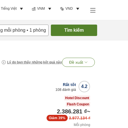
Tiếng Việt
VNM
VND
ng mỗi phòng
•
1
phòng
Tìm kiếm
Đề xuất
Lý do bạn thấy những kết quả này
Rất tốt
4.2
108
đánh giá
Hotel Discount
Flash Coupon
2.386.281 ₫
~
3.977.134 ₫
Giảm
39%
Mỗi phòng