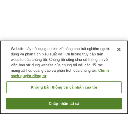
Website này sử dụng cookie để nâng cao trải nghiệm người
dùng và phân tích hiệu suất với lưu lượng truy cập trên
website của chúng tôi. Chúng tôi cũng chia sẻ thông tin về
việc bạn sử dụng website của chúng tôi với các đối tác
mạng xã hội, quảng cáo và phân tích của chúng tôi.
Chính
sách quyền riêng tư
Không bán thông tin cá nhân của tôi
Chấp nhận tất cả
Quay lại trang trước