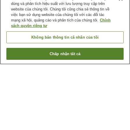
dùng và phân tích hiệu suất với lưu lượng truy cập trên
website của chúng tôi. Chúng tôi cũng chia sẻ thông tin về
việc bạn sử dụng website của chúng tôi với các đối tác
mạng xã hội, quảng cáo và phân tích của chúng tôi.
Chính
sách quyền riêng tư
Không bán thông tin cá nhân của tôi
Chấp nhận tất cả
Quay lại trang trước
12
cơ sở lưu trú
Lý do bạn thấy những kết quả này