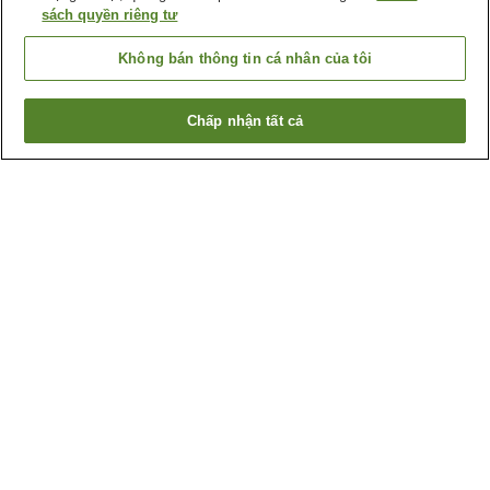
sách quyền riêng tư
Không bán thông tin cá nhân của tôi
Chấp nhận tất cả
Quay lại trang trước
1 cơ sở lưu trú
Lý do bạn thấy những kết quả này