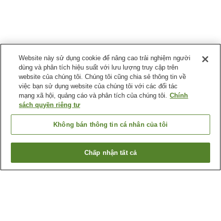
Website này sử dụng cookie để nâng cao trải nghiệm người
dùng và phân tích hiệu suất với lưu lượng truy cập trên
website của chúng tôi. Chúng tôi cũng chia sẻ thông tin về
việc bạn sử dụng website của chúng tôi với các đối tác
mạng xã hội, quảng cáo và phân tích của chúng tôi.
Chính
sách quyền riêng tư
Không bán thông tin cá nhân của tôi
Chấp nhận tất cả
Quay lại trang trước