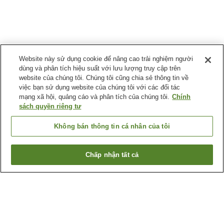
Website này sử dụng cookie để nâng cao trải nghiệm người
dùng và phân tích hiệu suất với lưu lượng truy cập trên
website của chúng tôi. Chúng tôi cũng chia sẻ thông tin về
việc bạn sử dụng website của chúng tôi với các đối tác
mạng xã hội, quảng cáo và phân tích của chúng tôi.
Chính
sách quyền riêng tư
Không bán thông tin cá nhân của tôi
Chấp nhận tất cả
Quay lại trang trước