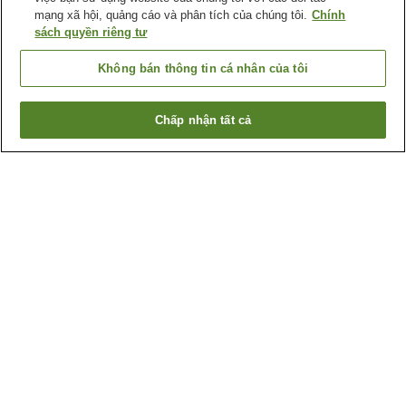
mạng xã hội, quảng cáo và phân tích của chúng tôi.
Chính
sách quyền riêng tư
Không bán thông tin cá nhân của tôi
Chấp nhận tất cả
Quay lại trang trước
1 cơ sở lưu trú
Lý do bạn thấy những kết quả này