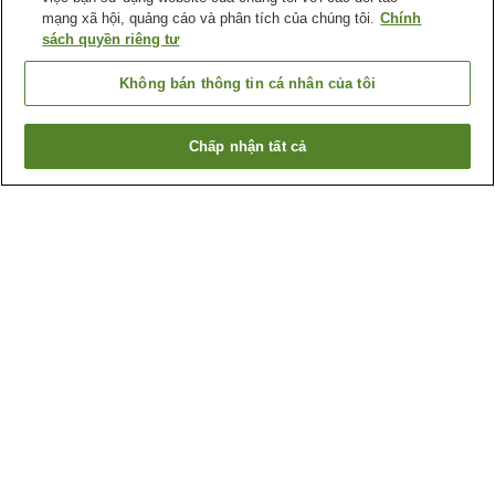
mạng xã hội, quảng cáo và phân tích của chúng tôi.
Chính
sách quyền riêng tư
Không bán thông tin cá nhân của tôi
Chấp nhận tất cả
Quay lại trang trước
1 cơ sở lưu trú
Lý do bạn thấy những kết quả này