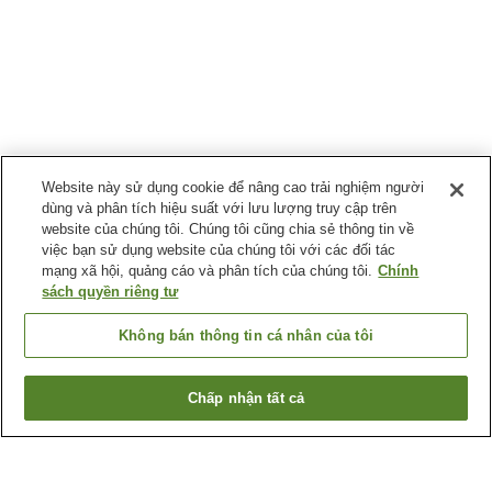
Website này sử dụng cookie để nâng cao trải nghiệm người
dùng và phân tích hiệu suất với lưu lượng truy cập trên
website của chúng tôi. Chúng tôi cũng chia sẻ thông tin về
việc bạn sử dụng website của chúng tôi với các đối tác
mạng xã hội, quảng cáo và phân tích của chúng tôi.
Chính
sách quyền riêng tư
Không bán thông tin cá nhân của tôi
Chấp nhận tất cả
Quay lại trang trước