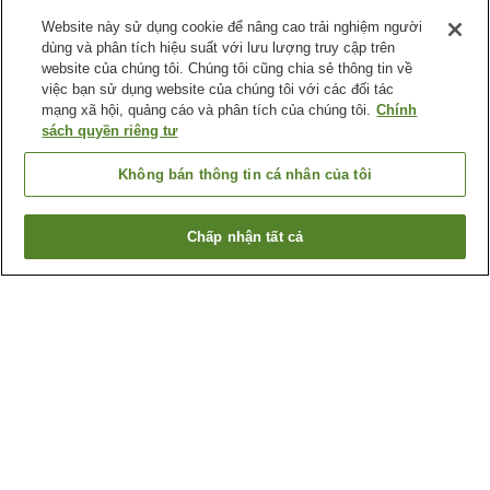
Website này sử dụng cookie để nâng cao trải nghiệm người
dùng và phân tích hiệu suất với lưu lượng truy cập trên
website của chúng tôi. Chúng tôi cũng chia sẻ thông tin về
việc bạn sử dụng website của chúng tôi với các đối tác
mạng xã hội, quảng cáo và phân tích của chúng tôi.
Chính
sách quyền riêng tư
Không bán thông tin cá nhân của tôi
Chấp nhận tất cả
Quay lại trang trước