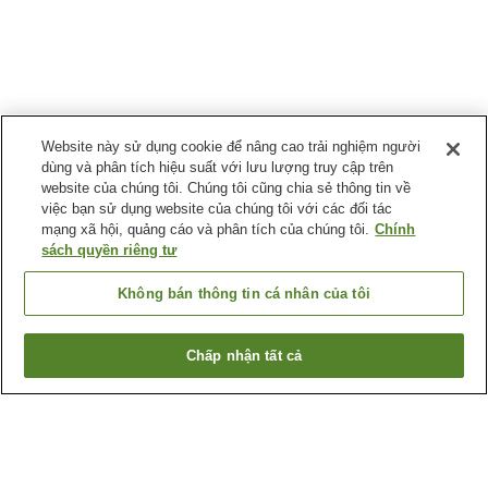
Website này sử dụng cookie để nâng cao trải nghiệm người
dùng và phân tích hiệu suất với lưu lượng truy cập trên
website của chúng tôi. Chúng tôi cũng chia sẻ thông tin về
việc bạn sử dụng website của chúng tôi với các đối tác
mạng xã hội, quảng cáo và phân tích của chúng tôi.
Chính
sách quyền riêng tư
Không bán thông tin cá nhân của tôi
Chấp nhận tất cả
Quay lại trang trước