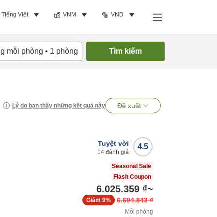
Tiếng Việt
VNM
VND
ng mỗi phòng
•
1
phòng
Tìm kiếm
Đề xuất
Lý do bạn thấy những kết quả này
Tuyệt vời
4.5
14
đánh giá
Seasonal Sale
Flash Coupon
6.025.359 ₫
~
6.694.843 ₫
Giảm
9%
Mỗi phòng