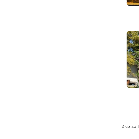
2
cơ sở l