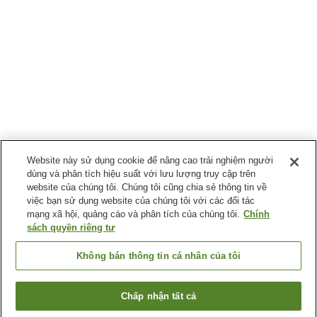
Website này sử dụng cookie để nâng cao trải nghiệm người
dùng và phân tích hiệu suất với lưu lượng truy cập trên
website của chúng tôi. Chúng tôi cũng chia sẻ thông tin về
việc bạn sử dụng website của chúng tôi với các đối tác
mạng xã hội, quảng cáo và phân tích của chúng tôi.
Chính
sách quyền riêng tư
Không bán thông tin cá nhân của tôi
Chấp nhận tất cả
Quay lại trang trước