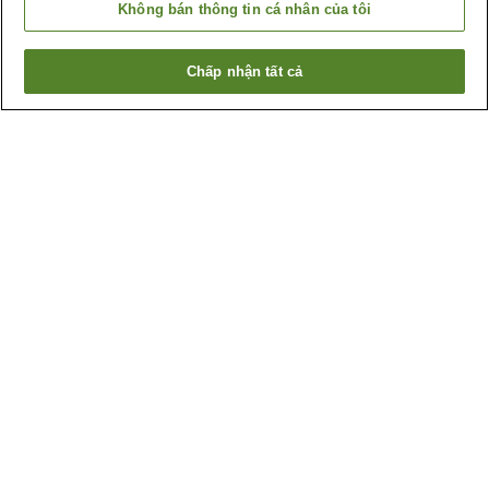
Không bán thông tin cá nhân của tôi
Chấp nhận tất cả
Quay lại trang trước
22
cơ sở lưu trú
Lý do bạn thấy những kết quả này