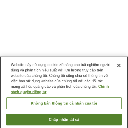
Website này sử dụng cookie để nâng cao trải nghiệm người
dùng và phân tích hiệu suất với lưu lượng truy cập trên
website của chúng tôi. Chúng tôi cũng chia sẻ thông tin về
việc bạn sử dụng website của chúng tôi với các đối tác
mạng xã hội, quảng cáo và phân tích của chúng tôi.
Chính
sách quyền riêng tư
Không bán thông tin cá nhân của tôi
Chấp nhận tất cả
Quay lại trang trước