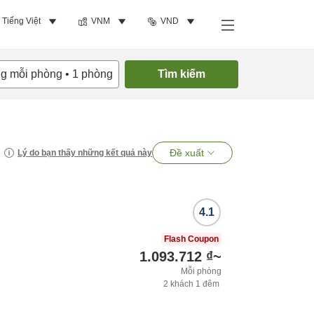
Tiếng Việt
VNM
VND
ng mỗi phòng
•
1
phòng
Tìm kiếm
Đề xuất
Lý do bạn thấy những kết quả này
4.1
Flash Coupon
1.093.712 ₫
~
Mỗi phòng
2
khách
1
đêm