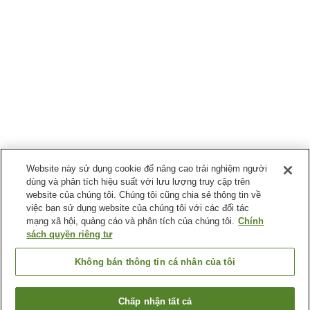
Website này sử dụng cookie để nâng cao trải nghiệm người
dùng và phân tích hiệu suất với lưu lượng truy cập trên
website của chúng tôi. Chúng tôi cũng chia sẻ thông tin về
việc bạn sử dụng website của chúng tôi với các đối tác
mạng xã hội, quảng cáo và phân tích của chúng tôi.
Chính
sách quyền riêng tư
Không bán thông tin cá nhân của tôi
Chấp nhận tất cả
Quay lại trang trước