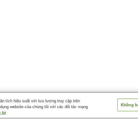
 tích hiệu suất với lưu lượng truy cập trên
Không bá
 dụng website của chúng tôi với các đối tác mạng
 tư
Ga Kuroe
Ga Shimizuura
Ga Shimotsu