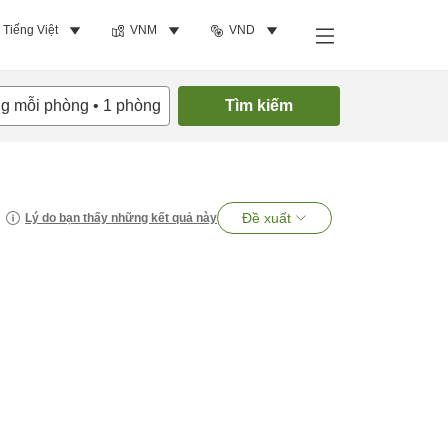
Tiếng Việt
VNM
VND
ng mỗi phòng
•
1
phòng
Tìm kiếm
Đề xuất
Lý do bạn thấy những kết quả này